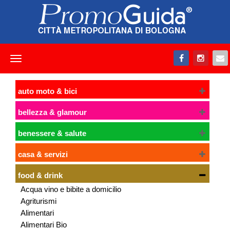
Toggle
navigation
auto moto & bici
bellezza & glamour
benessere & salute
casa & servizi
food & drink
Acqua vino e bibite a domicilio
Agriturismi
Alimentari
Alimentari Bio