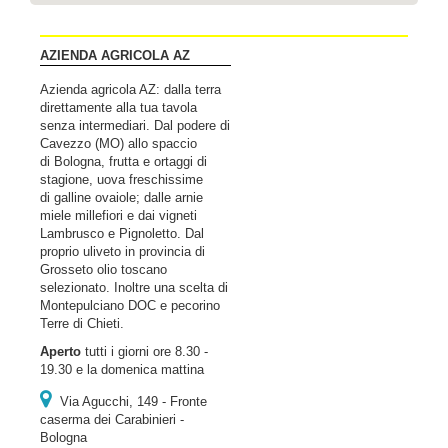
AZIENDA AGRICOLA AZ
Azienda agricola AZ: dalla terra
direttamente alla tua tavola
senza intermediari. Dal podere di
Cavezzo (MO) allo spaccio
di Bologna, frutta e ortaggi di
stagione, uova freschissime
di galline ovaiole; dalle arnie
miele millefiori e dai vigneti
Lambrusco e Pignoletto. Dal
proprio uliveto in provincia di
Grosseto olio toscano
selezionato. Inoltre una scelta di
Montepulciano DOC e pecorino
Terre di Chieti.
Aperto
tutti i giorni ore 8.30 -
19.30 e la domenica mattina
Via Agucchi, 149 - Fronte
caserma dei Carabinieri -
Bologna