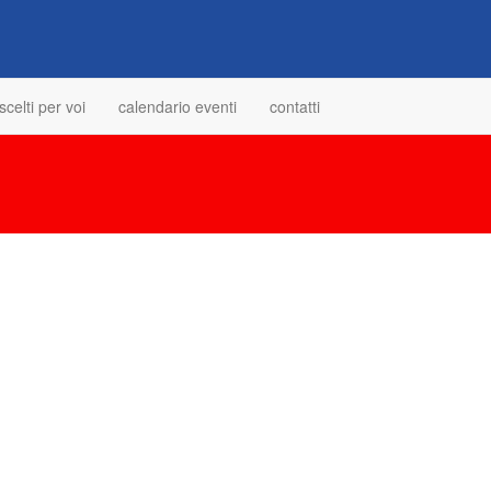
scelti per voi
calendario eventi
contatti