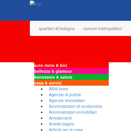
quartieri di bologna
comuni metropolitani
auto moto & bici
bellezza & glamour
benessere & salute
casa & servizi
Affitti brevi
Agenzie di pulizie
Agenzie immobiliari
Amministratori di condominio
Amministratori immobiliari
Arredamenti
Arredo bagno
Articoli per la casa