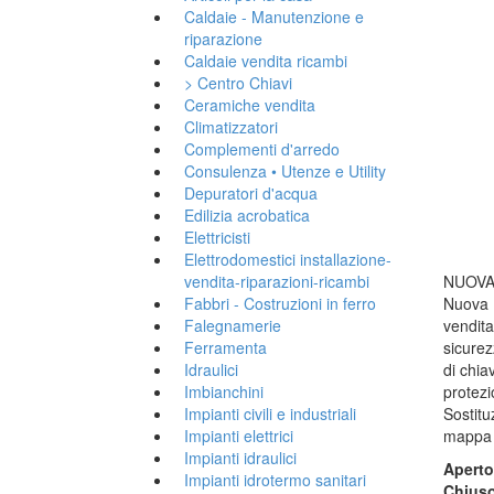
Caldaie - Manutenzione e
riparazione
Caldaie vendita ricambi
> Centro Chiavi
Ceramiche vendita
Climatizzatori
Complementi d'arredo
Consulenza • Utenze e Utility
Depuratori d'acqua
Edilizia acrobatica
Elettricisti
Elettrodomestici installazione-
vendita-riparazioni-ricambi
NUOVA
Fabbri - Costruzioni in ferro
Nuova R
Falegnamerie
vendita
Ferramenta
sicurezz
Idraulici
di chia
Imbianchini
protezi
Impianti civili e industriali
Sostitu
Impianti elettrici
mappa a
Impianti idraulici
Apert
Impianti idrotermo sanitari
Chius