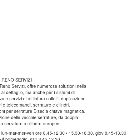
 RENO SERVIZI
eno Servizi, offre numerose soluzioni nella
 al dettaglio, ma anche per i sistemi di
a e servizi di affilatura coltelli, duplicazione
vi e telecomandi, serrature e cilindri,
oni per serrature Disec a chiave magnetica.
zione delle vecchie serrature, da doppia
 serrature a cilindro europeo.
o
lun-mar-mer-ven ore 8.45-12.30 • 15.30-18.30, giov 8.45-13.30
o
il pomeriggio, sab 8.45-12.30