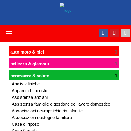
Toggle
navigation
auto moto & bici
bellezza & glamour
benessere & salute
Analisi cliniche
Apparecchi acustici
Assistenza anziani
Assistenza famiglie e gestione del lavoro domestico
Associazioni neuropsichiatria infantile
Associazioni sostegno familiare
Case di riposo
Case famiglia