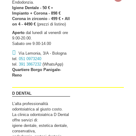
Endodonzia.
Igiene Dentale - 50 € •
Impianto + Corona - 898 €
Corona in zirconio - 499 € • All
on 4 - 4490 €
(prezzi di listino)
Aperto
dal lunedì al venerdì ore
9.00-20.00.
Sabato ore 9.00-14.00
Via Lemonia, 3/A - Bologna
tel.
051 0973240
tel.
391 3867232
(WhatsApp)
Quartiere Borgo Panigale-
Reno
D DENTAL
L’alta professionalità
odontoiatrica al giusto costo.
La clinica odontoiatrica D Dental
offre servizi di:
igiene dentale, estetica dentale,
conservativa,