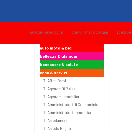
quartieri di bologna
comuni metropolitani
scelti pe
auto moto & bici
bellezza & glamour
benessere & salute
casa & servizi
Affitti Brevi
Agenzie Di Pulizie
Agenzie Immobiliari
Amministratori Di Condominio
Amministratori Immobiliari
Arredamenti
Arredo Bagno