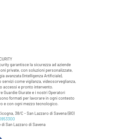
CURITY
urity garantisce la sicurezza ad aziende
ioni private, con soluzioni personalizzate,
ia avanzata (Intelligenza Artificiale),
 servizi come vigilanza, videosorveglianza,
o accessi e pronto intervento.
e Guardie Giurate e i nostri Operatori
sono formati per lavorare in ogni contesto
vo e con ogni mezzo tecnologico.
Cicogna, 38/C - San Lazzaro di Savena (BO)
 0953300
di San Lazzaro di Savena