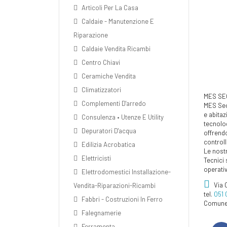
Articoli Per La Casa
Caldaie - Manutenzione E
Riparazione
Caldaie Vendita Ricambi
Centro Chiavi
Ceramiche Vendita
Climatizzatori
MES SE
Complementi D'arredo
MES Sec
e abitaz
Consulenza • Utenze E Utility
tecnolog
Depuratori D'acqua
offrendo
controll
Edilizia Acrobatica
Le nostr
Elettricisti
Tecnici 
operati
Elettrodomestici Installazione-
Via 
Vendita-Riparazioni-Ricambi
tel.
051
Fabbri - Costruzioni In Ferro
Comune 
Falegnamerie
Ferramenta