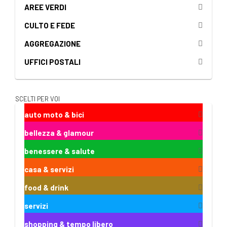
AREE VERDI
CULTO E FEDE
AGGREGAZIONE
UFFICI POSTALI
SCELTI PER VOI
auto moto & bici
bellezza & glamour
benessere & salute
casa & servizi
food & drink
servizi
shopping & tempo libero