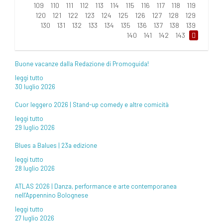
109
110
111
112
113
114
115
116
117
118
119
120
121
122
123
124
125
126
127
128
129
130
131
132
133
134
135
136
137
138
139
140
141
142
143
Buone vacanze dalla Redazione di Promoguida!
leggi tutto
30 luglio 2026
Cuor leggero 2026 | Stand-up comedy e altre comicità
leggi tutto
29 luglio 2026
Blues a Balues | 23a edizione
leggi tutto
28 luglio 2026
ATLAS 2026 | Danza, performance e arte contemporanea
nell’Appennino Bolognese
leggi tutto
27 luglio 2026