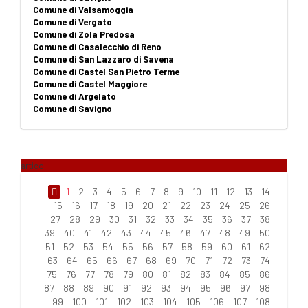
Comune di Valsamoggia
Comune di Vergato
Comune di Zola Predosa
Comune di Casalecchio di Reno
Comune di San Lazzaro di Savena
Comune di Castel San Pietro Terme
Comune di Castel Maggiore
Comune di Argelato
Comune di Savigno
articoli
1
2
3
4
5
6
7
8
9
10
11
12
13
14
15
16
17
18
19
20
21
22
23
24
25
26
27
28
29
30
31
32
33
34
35
36
37
38
39
40
41
42
43
44
45
46
47
48
49
50
51
52
53
54
55
56
57
58
59
60
61
62
63
64
65
66
67
68
69
70
71
72
73
74
75
76
77
78
79
80
81
82
83
84
85
86
87
88
89
90
91
92
93
94
95
96
97
98
99
100
101
102
103
104
105
106
107
108