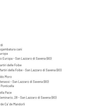
rdi
 sgambatura cani
Europa
o Europa - San Lazzaro di Savena (BO)
rtiri delle Foibe
Martiri della Foibe - San Lazzaro di Savena (BO)
ldo Moro
Benassi - San Lazzaro di Savena (BO)
 Ponticella
ella Pace
Seminario, 28 - San Lazzaro di Savena (BO)
rde Ca’ de Mandorli