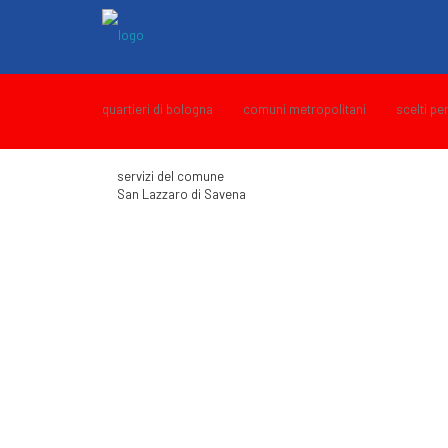
quartieri di bologna
comuni metropolitani
scelti pe
servizi del comune
San Lazzaro di Savena
UFFICI E SERVIZI IN SEDE
POLIZIA LOCALE
SEGNALAZIONI
UFFICI COMUNALI
SOCIALE
LAVORI E APPALTI
AMBIENTE E ENERGIA
PIANIFICAZIONE E CONTROLLO