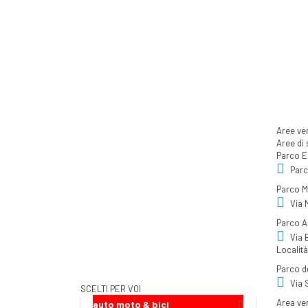
DEL TERRITORIO
PROTEZIONE CIVILE
INFANZIA E ISTRUZIONE
CULTURA
SPETTACOLO
SPORT
CENTRI RICREATIVI
Aree ve
Aree
di
AREE VERDI
Parco 
Parchi E Giardini
Parc
> Aree Di Sgambatura Cani
Parco Ma
Via 
CULTO E FEDE
Parco A
UFFICI POSTALI
Via 
Località
SERVIZI CIMITERIALI
Parco d
Via 
SCELTI PER VOI
Area ve
auto moto & bici