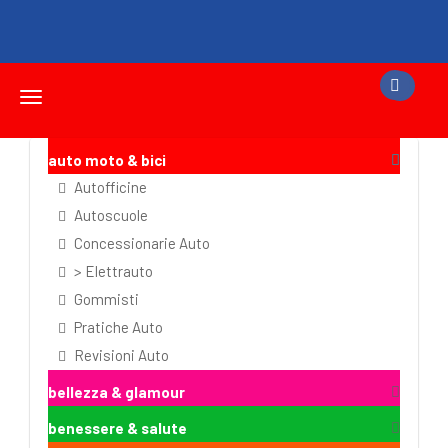
Toggle
navigation
auto moto & bici
Autofficine
Autoscuole
Concessionarie Auto
> Elettrauto
Gommisti
Pratiche Auto
Revisioni Auto
bellezza & glamour
benessere & salute