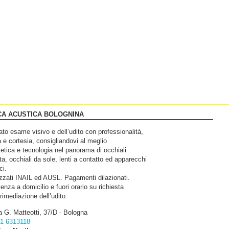
CA ACUSTICA BOLOGNINA
to esame visivo e dell’udito con professionalità,
à e cortesia, consigliandovi al meglio
tetica e tecnologia nel panorama di occhiali
ta, occhiali da sole, lenti a contatto ed apparecchi
ci.
zzati INAIL ed AUSL. Pagamenti dilazionati.
enza a domicilio e fuori orario su richiesta
 rimediazione dell’udito.
a G. Matteotti, 37/D - Bologna
1 6313118