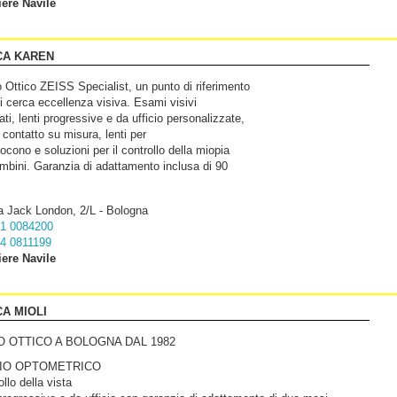
iere Navile
CA KAREN
 Ottico ZEISS Specialist, un punto di riferimento
i cerca eccellenza visiva. Esami visivi
ti, lenti progressive e da ufficio personalizzate,
a contatto su misura, lenti per
ocono e soluzioni per il controllo della miopia
mbini. Garanzia di adattamento inclusa di 90
a Jack London, 2/L - Bologna
1 0084200
4 0811199
iere Navile
CA MIOLI
UO OTTICO A BOLOGNA DAL 1982
IO OPTOMETRICO
llo della vista