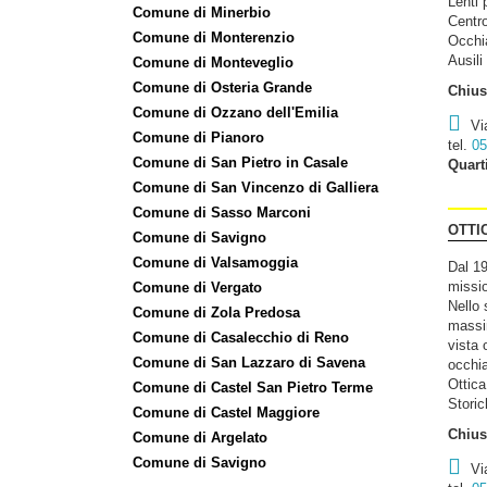
Lenti 
Comune di Minerbio
Centro 
Comune di Monterenzio
Occhia
Ausili
Comune di Monteveglio
Comune di Osteria Grande
Chiu
Comune di Ozzano dell'Emilia
Vi
Comune di Pianoro
tel.
05
Comune di San Pietro in Casale
Quart
Comune di San Vincenzo di Galliera
Comune di Sasso Marconi
OTTI
Comune di Savigno
Comune di Valsamoggia
Dal 19
missio
Comune di Vergato
Nello 
Comune di Zola Predosa
massim
Comune di Casalecchio di Reno
vista 
Comune di San Lazzaro di Savena
occhia
Ottica
Comune di Castel San Pietro Terme
Stori
Comune di Castel Maggiore
Chiu
Comune di Argelato
Comune di Savigno
Vi