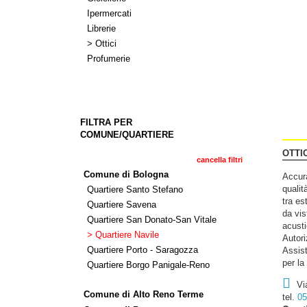
Ipermercati
Librerie
> Ottici
Profumerie
FILTRA PER
COMUNE/QUARTIERE
OTTI
cancella filtri
Comune di Bologna
Accura
qualit
Quartiere Santo Stefano
tra es
Quartiere Savena
da vis
Quartiere San Donato-San Vitale
acusti
> Quartiere Navile
Autori
Quartiere Porto - Saragozza
Assist
per la
Quartiere Borgo Panigale-Reno
Vi
Comune di Alto Reno Terme
tel.
05