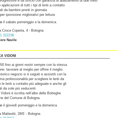
progressive e da ufficio con garanzia di adattamento di due mesi
applicazioni di tutti i tipi di lenti a contatto
li da bambini pronti in giornata
 per ipovisione migliorativi per lettura
so
il sabato pomeriggio e la domenica.
a Croce Coperta, 4 - Bologna
1 322236
iere Navile
CA VIDONI
50 fino ai giorni nostri sempre con la stessa
ne: lavorare al meglio per offrire il meglio.
storico negozio si è seguiti e assistiti con la
a professionalità per scegliere le lenti da
o le lenti a contatto più adeguate e anche gli
li da sole più seducenti.
 Vidoni è iscritta nell’albo delle Botteghe
che del Comune di Bologna.
so
il giovedì pomeriggio e la domenica
a Matteotti, 28/E - Bologna