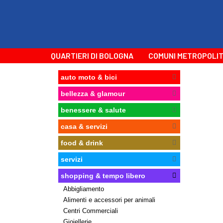
QUARTIERI DI BOLOGNA
COMUNI METROPOLIT
auto moto & bici
bellezza & glamour
benessere & salute
casa & servizi
food & drink
servizi
shopping & tempo libero
Abbigliamento
Alimenti e accessori per animali
Centri Commerciali
Gioiellerie