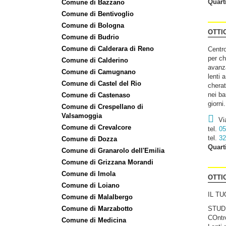
Quart
Comune di Bazzano
Comune di Bentivoglio
Comune di Bologna
OTTI
Comune di Budrio
Comune di Calderara di Reno
Centro
per ch
Comune di Calderino
avanza
Comune di Camugnano
lenti 
Comune di Castel del Rio
cherat
nei ba
Comune di Castenaso
giorni.
Comune di Crespellano di
Valsamoggia
Vi
Comune di Crevalcore
tel.
05
tel.
32
Comune di Dozza
Quart
Comune di Granarolo dell'Emilia
Comune di Grizzana Morandi
Comune di Imola
OTTI
Comune di Loiano
IL T
Comune di Malalbergo
Comune di Marzabotto
STUD
COntro
Comune di Medicina