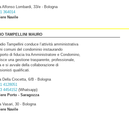
a Alfonso Lombardi, 33/e - Bologna
1 364014
iere Navile
IO TAMPELLINI MAURO
dio Tampellini conduce l’attività amministrativa
eni comuni del condominio instaurando
porto di fiducia tra Amministratore e Condomino,
isce una gestione trasparente, professionale,
a e si avvale della collaborazione di
sionisti qualificati.
a Della Crocetta, 6/B - Bologna
1 4128051
3 4454152
(Whatsapp)
iere Porto - Saragozza
a Vasari, 30 - Bologna
iere Navile