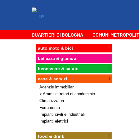
QUARTIERI DI BOLOGNA
COMUNI METROPOLIT
auto moto & bici
bellezza & glamour
benessere & salute
casa & servizi
Agenzie immobiliari
> Amministratori di condominio
Climatizzatori
Ferramenta
Impianti civili e industriali
Impianti elettrici
food & drink