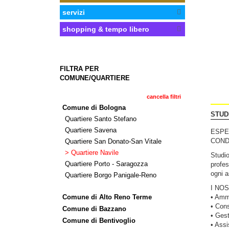
servizi
shopping & tempo libero
FILTRA PER
COMUNE/QUARTIERE
cancella filtri
Comune di Bologna
STUD
Quartiere Santo Stefano
Quartiere Savena
ESPE
COND
Quartiere San Donato-San Vitale
> Quartiere Navile
Studio
Quartiere Porto - Saragozza
profes
ogni a
Quartiere Borgo Panigale-Reno
I NOS
Comune di Alto Reno Terme
• Amm
• Con
Comune di Bazzano
• Gest
Comune di Bentivoglio
• Assi