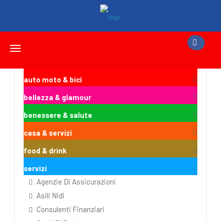
Toggle
navigation
auto moto & bici
bellezza & glamour
benessere & salute
casa & servizi
food & drink
servizi
Agenzie Di Assicurazioni
Asili Nidi
Consulenti Finanziari