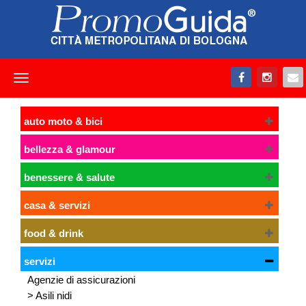
Toggle
navigation
auto moto & bici
bellezza & glamour
benessere & salute
casa & servizi
food & drink
servizi
Agenzie di assicurazioni
> Asili nidi