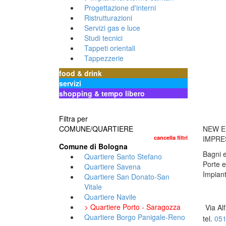
Progettazione d'interni
Ristrutturazioni
Servizi gas e luce
Studi tecnici
Tappeti orientali
Tappezzerie
food & drink
servizi
shopping & tempo libero
Filtra per
COMUNE/QUARTIERE
NEW E
cancella filtri
IMPRE
Comune di Bologna
Bagni e
Quartiere Santo Stefano
Porte e
Quartiere Savena
Impian
Quartiere San Donato-San
Vitale
Quartiere Navile
> Quartiere Porto - Saragozza
Via Al
Quartiere Borgo Panigale-Reno
tel.
051