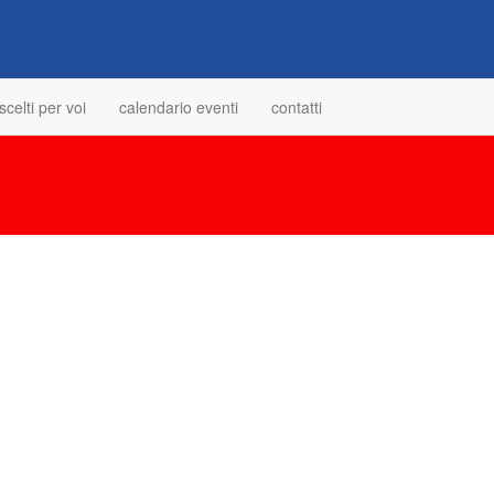
scelti per voi
calendario eventi
contatti