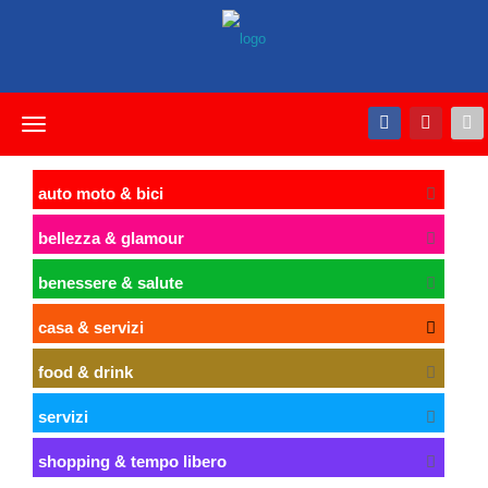
Toggle
navigation
auto moto & bici
bellezza & glamour
benessere & salute
casa & servizi
food & drink
servizi
shopping & tempo libero