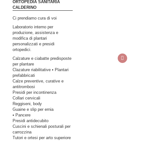
ORTOPEDIA SANITARIA
CALDERINO
Ci prendiamo cura di voi
Laboratorio interno per
produzione, assistenza e
modifica di plantari
personalizzati e presidi
ortopedici.
Calzature e ciabatte predisposte
per plantare
Clazature riabilitative • Plantari
prefabbricati
Calze preventive, curative e
antitrombosi
Presidi per incontinenza
Collari cervicali
Reggiseni, body
Guaine e slip per ernia
• Pancere
Presidi antidecubito
Cuscini e schienali posturali per
carrozzina
Tutori e ortesi per arto superiore