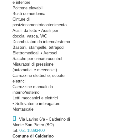
e inferiore
Poltrone elevabili
Busti uomo/donna
Cinture di
posizionamento/contenimento
Ausili da letto • Ausili per
doccia, vasca, WC
Deambulatori da interno/esterno
Bastoni, stampelle, tetrapodi
Elettromedicali • Aerosol
Sacche per urina/urocontrol
Misuratori di pressione
(automatici e meccanici)
Carrozzine elettriche, scooter
elettrici
Carrozzine manuali da
interno/esterno
Letti meccanici e elettrici
• Sollevatori e imbragature
Montascale
Via Lavino 6/a - Calderino di
Monte San Pietro (BO)
tel.
051 18893400
Comune di Calderino