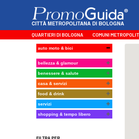
QUARTIERI DI BOLOGNA
COMUNI METROPOLIT
auto moto & bici
bellezza & glamour
benessere & salute
casa & servizi
food & drink
servizi
shopping & tempo libero
FILTRA PER