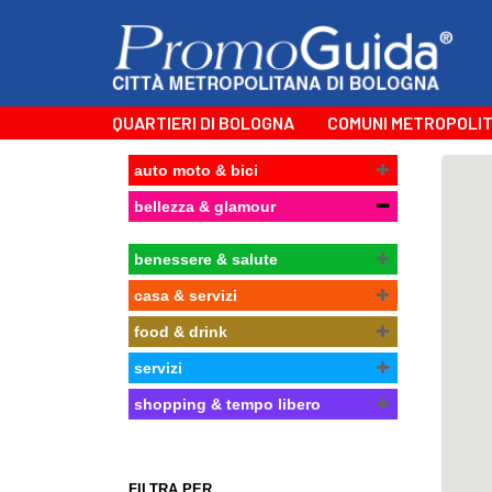
QUARTIERI DI BOLOGNA
COMUNI METROPOLIT
auto moto & bici
bellezza & glamour
benessere & salute
casa & servizi
food & drink
servizi
shopping & tempo libero
FILTRA PER