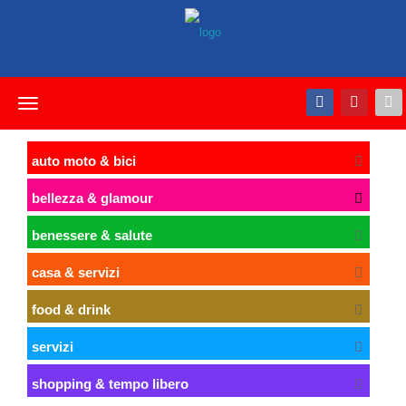
Toggle
navigation
auto moto & bici
bellezza & glamour
benessere & salute
casa & servizi
food & drink
servizi
shopping & tempo libero