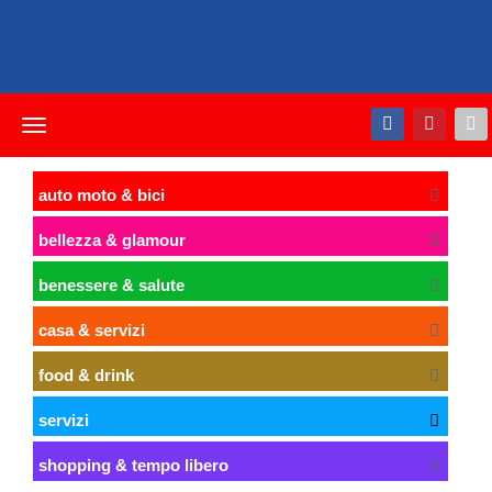
Toggle
navigation
auto moto & bici
bellezza & glamour
benessere & salute
casa & servizi
food & drink
servizi
shopping & tempo libero