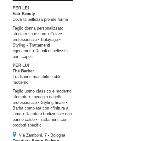
PER LEI
Hair Beauty
Dove la bellezza prende forma
Taglio donna personalizzato
studiato su misura • Colore
professionale • Balayage •
Styling • Trattamenti
rigeneranti • Rituali di bellezza
per i capelli
PER LUI
The Barber
Tradizione maschile e stile
moderno
Taglio uomo classico e moderno
sfumato • Lavaggio capelli
professionale • Styling finale •
Barba completa con rifinitura a
lama • Rasatura tradizionale con
panno caldo • Trattamenti con
prodotti specifici
Via Zamboni, 7 - Bologna
Quartiere Santo Stefano