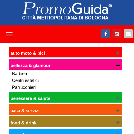
Toggle
navigation
auto moto & bici
bellezza & glamour
Barbieri
Centri estetici
Parrucchieri
benessere & salute
casa & servizi
food & drink